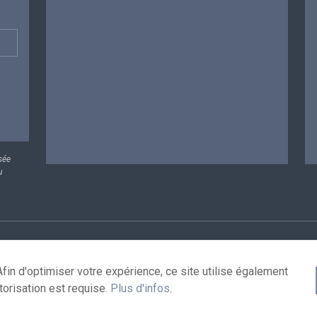
sée
u
rsonnelles
Conditions de réutilisation
Contactez-nous
A
fin d'optimiser votre expérience, ce site utilise également
torisation est requise.
Plus d'infos
.