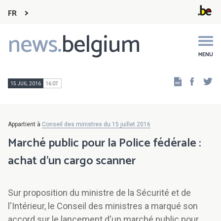
FR
news.
belgium
Main
navigation
MENU
Faceb
Tw
15 JUIL 2016
16:07
Appartient à
Conseil des ministres du 15 juillet 2016
Marché public pour la Police fédérale :
achat d'un cargo scanner
Sur proposition du ministre de la Sécurité et de
l'Intérieur, le Conseil des ministres a marqué son
accord sur le lancement d'un marché public pour