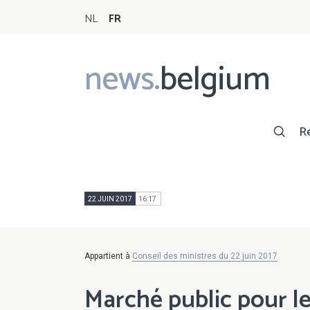
NL
FR
news.
belgium
Main
navigation
R
22 JUIN 2017
16:17
Appartient à
Conseil des ministres du 22 juin 2017
Marché public pour l