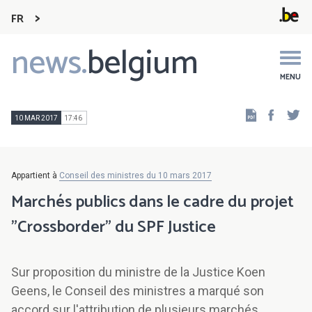
FR
news.
belgium
Main
navigation
MENU
Faceb
Tw
10 MAR 2017
17:46
Appartient à
Conseil des ministres du 10 mars 2017
Marchés publics dans le cadre du projet
"Crossborder" du SPF Justice
Sur proposition du ministre de la Justice Koen
Geens, le Conseil des ministres a marqué son
accord sur l'attribution de plusieurs marchés