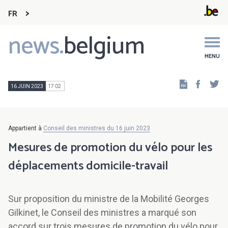
FR
news.
belgium
Main
navigation
MENU
Faceb
Tw
16 JUIN 2023
17:02
Appartient à
Conseil des ministres du 16 juin 2023
Mesures de promotion du vélo pour les
déplacements domicile-travail
Sur proposition du ministre de la Mobilité Georges
Gilkinet, le Conseil des ministres a marqué son
accord sur trois mesures de promotion du vélo pour