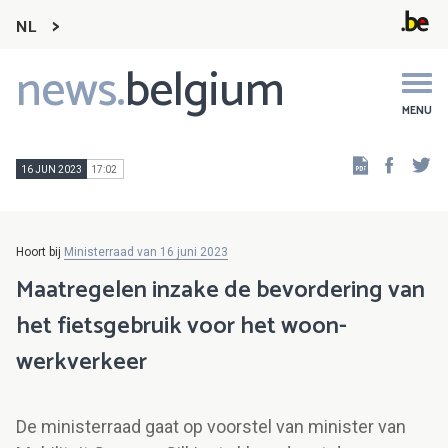
NL
news.
belgium
Main
navigation
MENU
Faceb
Tw
16 JUN 2023
17:02
Hoort bij
Ministerraad van 16 juni 2023
Maatregelen inzake de bevordering van
het fietsgebruik voor het woon-
werkverkeer
De ministerraad gaat op voorstel van minister van