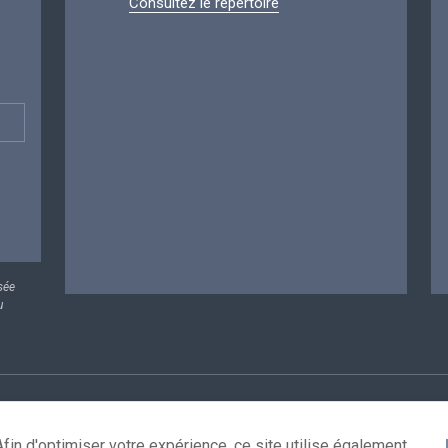
Consultez le répertoire
sée
u
rsonnelles
Conditions de réutilisation
Contactez-nous
A
fin d'optimiser votre expérience, ce site utilise également