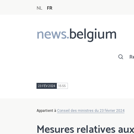
NL
FR
news.
belgium
Main
navigation
R
23 FÉV 2024
15:55
Appartient à
Conseil des ministres du 23 février 2024
Mesures relatives au