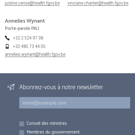
justine.cerise@health.fgov.be
vinciane.charlier@health.fgov.be
Annelies
Wynant
Porte-parole (NL)
+32 2 524 97 38
+32 485 73 44 05
annelies.wynant@health.fgov.be
Abonnez-vous à notre newsletter
Courriel
Inscriptions
Conseil des ministres
Membres du gouvernement