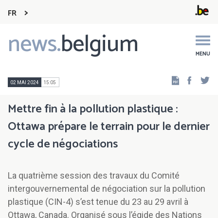
FR
news.
belgium
Main
navigation
MENU
Faceb
Tw
02 MAI 2024
15:05
Mettre fin à la pollution plastique :
Ottawa prépare le terrain pour le dernier
cycle de négociations
La quatrième session des travaux du Comité
intergouvernemental de négociation sur la pollution
plastique (CIN-4) s’est tenue du 23 au 29 avril à
Ottawa, Canada. Organisé sous l’égide des Nations