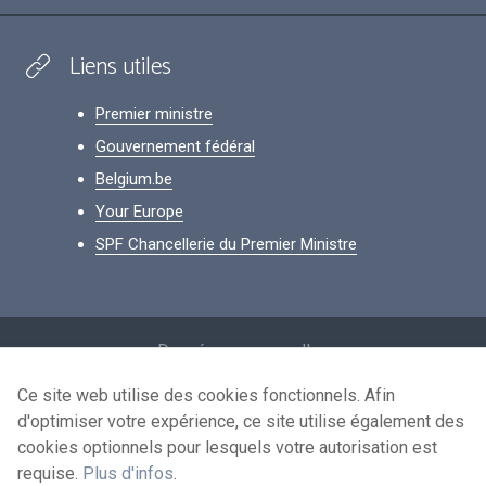
Liens utiles
Premier ministre
Gouvernement fédéral
Belgium.be
Your Europe
SPF Chancellerie du Premier Ministre
Footer
Données personnelles
Conditions de réutilisation
Ce site web utilise des cookies fonctionnels. Afin
d'optimiser votre expérience, ce site utilise également des
Contactez-nous
cookies optionnels pour lesquels votre autorisation est
Accessibilité
requise.
Plus d'infos
.