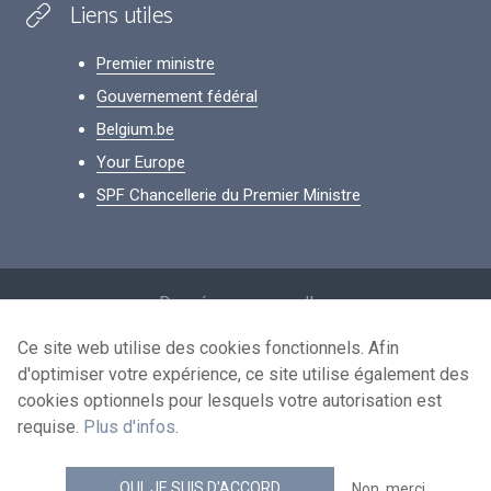
Liens utiles
Premier ministre
Gouvernement fédéral
Belgium.be
Your Europe
SPF Chancellerie du Premier Ministre
Footer
Données personnelles
Conditions de réutilisation
Ce site web utilise des cookies fonctionnels. Afin
d'optimiser votre expérience, ce site utilise également des
Contactez-nous
cookies optionnels pour lesquels votre autorisation est
Accessibilité
requise.
Plus d'infos
.
news.belgium flux RSS
OUI, JE SUIS D'ACCORD
Non, merci