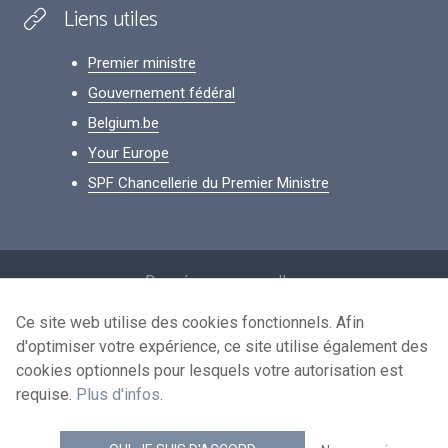
Liens utiles
Premier ministre
Gouvernement fédéral
Belgium.be
Your Europe
SPF Chancellerie du Premier Ministre
Footer
Données personnelles
Conditions de réutilisation
Ce site web utilise des cookies fonctionnels. Afin
d'optimiser votre expérience, ce site utilise également des
Contactez-nous
cookies optionnels pour lesquels votre autorisation est
Accessibilité
requise.
Plus d'infos
.
news.belgium flux RSS