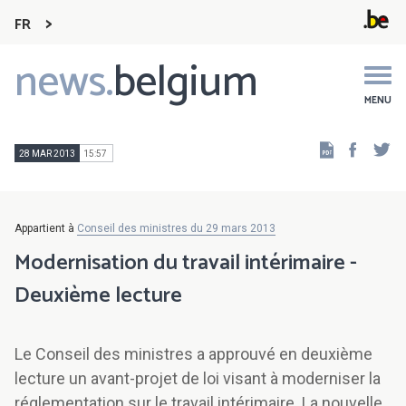
FR
news.
belgium
Main
navigation
MENU
Faceb
Tw
28 MAR 2013
15:57
Appartient à
Conseil des ministres du 29 mars 2013
Modernisation du travail intérimaire -
Deuxième lecture
Le Conseil des ministres a approuvé en deuxième
lecture un avant-projet de loi visant à moderniser la
réglementation sur le travail intérimaire. La nouvelle