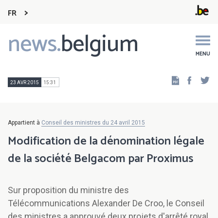
FR
news.
belgium
Main
navigation
MENU
Faceb
Tw
23 AVR 2015
15:31
Appartient à
Conseil des ministres du 24 avril 2015
Modification de la dénomination légale
de la société Belgacom par Proximus
Sur proposition du ministre des
Télécommunications Alexander De Croo, le Conseil
des ministres a approuvé deux projets d'arrêté royal