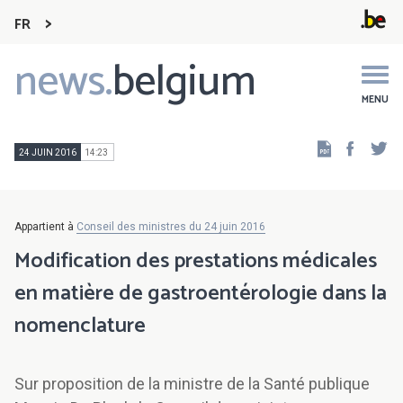
FR
news.
belgium
Main
navigation
MENU
Faceb
Tw
24 JUIN 2016
14:23
Appartient à
Conseil des ministres du 24 juin 2016
Modification des prestations médicales
en matière de gastroentérologie dans la
nomenclature
Sur proposition de la ministre de la Santé publique