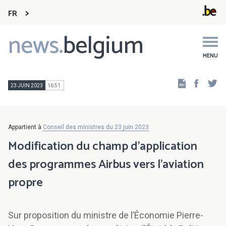
FR
news.
belgium
Main
navigation
MENU
Faceb
Tw
23 JUIN 2023
16:51
Appartient à
Conseil des ministres du 23 juin 2023
Modification du champ d'application
des programmes Airbus vers l'aviation
propre
Sur proposition du ministre de l’Économie Pierre-