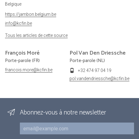
Belgique
https://jambon.belgium.be
info@kcfin.be
Tous les articles de cette source
François
Moré
Pol
Van Den Driessche
Porte-parole (FR)
Porte-parole (NL)
francois.more@kcfin.be
+32 474 97 04 19
pol.vandendriessche@kcfin.be
Abonnez-vous à notre newsletter
Courriel