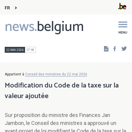
FR
news.
belgium
Main
navigation
MENU
Faceb
Tw
22 MAI 2026
17:18
Appartient à
Conseil des ministres du 22 mai 2026
Modification du Code de la taxe sur la
valeur ajoutée
Sur proposition du ministre des Finances Jan
Jambon, le Conseil des ministres a approuvé un
avant-projet de loi modifiant le Code de la taxe sur la