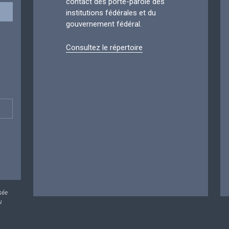
contact des porte-parole des
institutions fédérales et du
gouvernement fédéral.
Consultez le répertoire
sée
u