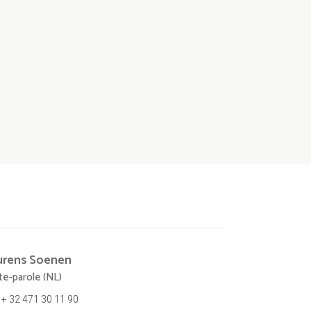
urens
Soenen
te-parole (NL)
+ 32 471 30 11 90