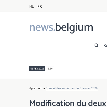
NL
FR
news.
belgium
Main
navigation
R
06 FÉV 2026
15:56
Appartient à
Conseil des ministres du 6 février 2026
Modification du deux