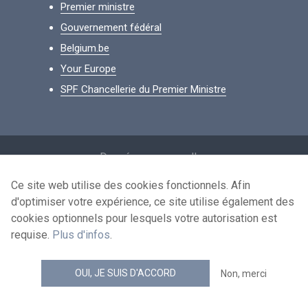
Premier ministre
Gouvernement fédéral
Belgium.be
Your Europe
SPF Chancellerie du Premier Ministre
Footer
Données personnelles
Conditions de réutilisation
Ce site web utilise des cookies fonctionnels. Afin
d'optimiser votre expérience, ce site utilise également des
Contactez-nous
cookies optionnels pour lesquels votre autorisation est
Accessibilité
requise.
Plus d'infos
.
news.belgium flux RSS
OUI, JE SUIS D'ACCORD
Non, merci
© 2026 - news.belgium.be