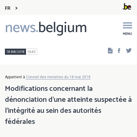
FR
news.
belgium
Main
navigation
MENU
Faceb
Tw
18 MAI 2018
16:40
Appartient à
Conseil des ministres du 18 mai 2018
Modifications concernant la
dénonciation d'une atteinte suspectée à
l'intégrité au sein des autorités
fédérales