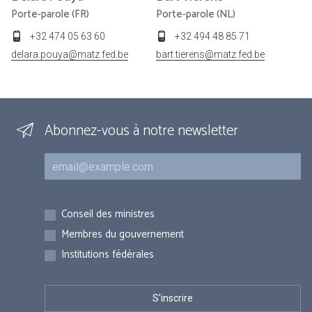
Porte-parole (FR)
Porte-parole (NL)
+32 474 05 63 60
+32 494 48 85 71
delara.pouya@matz.fed.be
bart.tierens@matz.fed.be
Abonnez-vous à notre newsletter
Courriel
Inscriptions
Conseil des ministres
Membres du gouvernement
Institutions fédérales