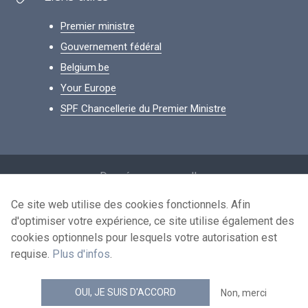
Premier ministre
Gouvernement fédéral
Belgium.be
Your Europe
SPF Chancellerie du Premier Ministre
Footer
Données personnelles
Conditions de réutilisation
Ce site web utilise des cookies fonctionnels. Afin
d'optimiser votre expérience, ce site utilise également des
Contactez-nous
cookies optionnels pour lesquels votre autorisation est
Accessibilité
requise.
Plus d'infos
.
news.belgium flux RSS
OUI, JE SUIS D'ACCORD
Non, merci