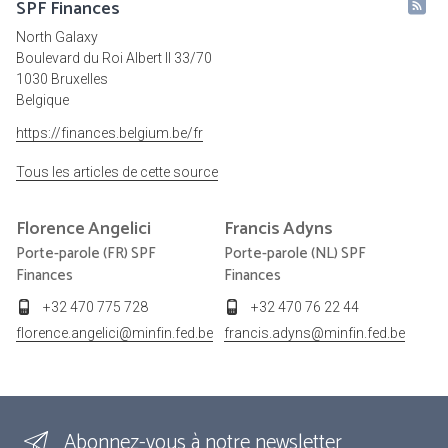
SPF Finances
North Galaxy
Boulevard du Roi Albert II 33/70
1030 Bruxelles
Belgique
https://finances.belgium.be/fr
Tous les articles de cette source
Florence
Angelici
Francis
Adyns
Porte-parole (FR) SPF
Porte-parole (NL) SPF
Finances
Finances
+32 470 775 728
+32 470 76 22 44
florence.angelici@minfin.fed.be
francis.adyns@minfin.fed.be
Abonnez-vous à notre newsletter