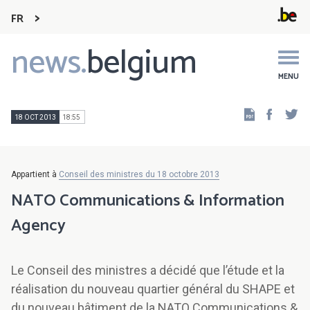
FR
news.
belgium
Main
navigation
MENU
Faceb
Tw
18 OCT 2013
18:55
Appartient à
Conseil des ministres du 18 octobre 2013
NATO Communications & Information
Agency
Le Conseil des ministres a décidé que l’étude et la
réalisation du nouveau quartier général du SHAPE et
du nouveau bâtiment de la NATO Communications &