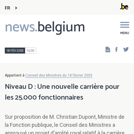
FR
news.
belgium
Main
navigation
MENU
Faceb
Tw
18 FÉV 2005
16:00
Appartient à
Conseil des Ministres du 18 février 2005
Niveau D : Une nouvelle carrière pour
les 25.000 fonctionnaires
Sur proposition de M. Christian Dupont, Ministre de
la Fonction publique, le Conseil des Ministres a
approuvé un projet d'arrêté royal relatif à la carrière