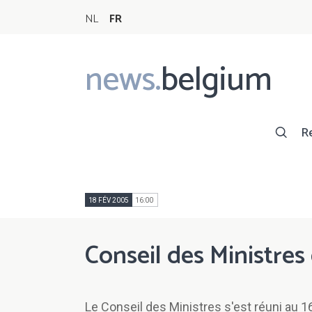
NL
FR
news.
belgium
Main
navigation
R
18 FÉV 2005
16:00
Conseil des Ministres
Le Conseil des Ministres s'est réuni au 16 