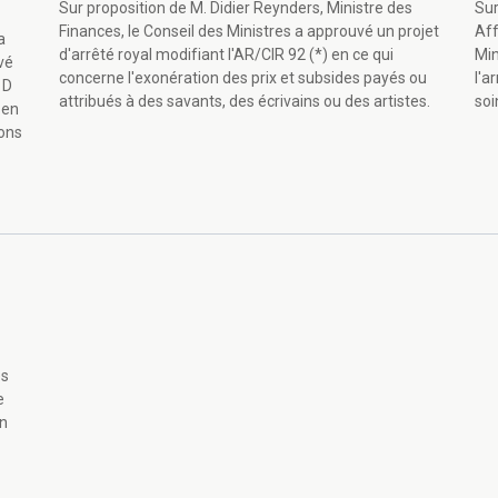
Sur proposition de M. Didier Reynders, Ministre des
Sur
Finances, le Conseil des Ministres a approuvé un projet
Aff
a
d'arrêté royal modifiant l'AR/CIR 92 (*) en ce qui
Min
vé
concerne l'exonération des prix et subsides payés ou
l'a
 D
attribués à des savants, des écrivains ou des artistes.
soi
 en
ons
es
e
en