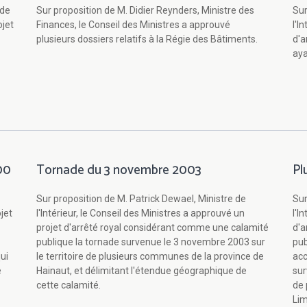
 de
Sur proposition de M. Didier Reynders, Ministre des
Sur
ojet
Finances, le Conseil des Ministres a approuvé
l'I
plusieurs dossiers relatifs à la Régie des Bâtiments.
d'a
aya
000
Tornade du 3 novembre 2003
Pl
Sur proposition de M. Patrick Dewael, Ministre de
Sur
ojet
l'Intérieur, le Conseil des Ministres a approuvé un
l'I
projet d'arrêté royal considérant comme une calamité
d'a
publique la tornade survenue le 3 novembre 2003 sur
pub
ui
le territoire de plusieurs communes de la province de
acc
e
Hainaut, et délimitant l'étendue géographique de
sur
cette calamité.
de 
Lim