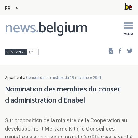
FR
news.
belgium
Main
navigation
MENU
Faceb
Tw
20 NOV 2021
17:50
Appartient à
Conseil des ministres du 19 novembre 2021
Nomination des membres du conseil
d’administration d'Enabel
Sur proposition de la ministre de la Coopération au
développement Meryame Kitir, le Conseil des
ministres a approuvé un projet d'arrêté royal visant à