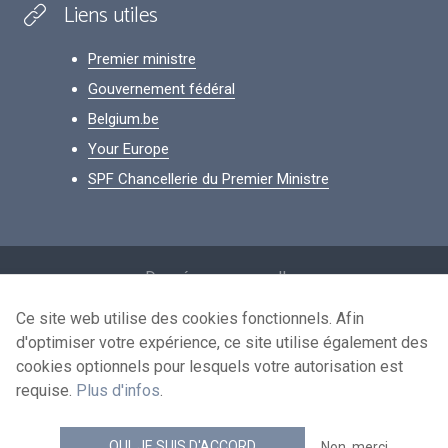
Liens utiles
Premier ministre
Gouvernement fédéral
Belgium.be
Your Europe
SPF Chancellerie du Premier Ministre
Footer
Données personnelles
Conditions de réutilisation
Ce site web utilise des cookies fonctionnels. Afin
d'optimiser votre expérience, ce site utilise également des
Contactez-nous
cookies optionnels pour lesquels votre autorisation est
Accessibilité
requise.
Plus d'infos
.
news.belgium flux RSS
OUI, JE SUIS D'ACCORD
Non, merci