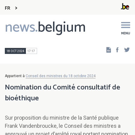
FR
news.
belgium
Main
navigation
MENU
Faceb
Tw
18 OCT 2024
17:17
Appartient à
Conseil des ministres du 18 octobre 2024
Nomination du Comité consultatif de
bioéthique
Sur proposition du ministre de la Santé publique
Frank Vandenbroucke, le Conseil des ministres a
approuvé un projet d’arrêté royal portant nomination