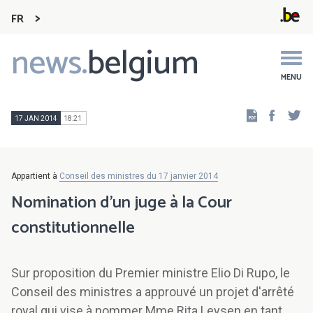
FR
news.
belgium
Main
navigation
MENU
Faceb
Tw
17 JAN 2014
18:21
Appartient à
Conseil des ministres du 17 janvier 2014
Nomination d'un juge à la Cour
constitutionnelle
Sur proposition du Premier ministre Elio Di Rupo, le
Conseil des ministres a approuvé un projet d'arrêté
royal qui vise à nommer Mme Rita Leysen en tant