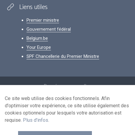
Liens utiles
Premier ministre
Gouvernement fédéral
Belgium.be
Your Europe
SPF Chancellerie du Premier Ministre
Footer
Données personnelles
Conditions de réutilisation
Ce site web utilise des cookies fonctionnels. Afin
d'optimiser votre expérience, ce site utilise également des
Contactez-nous
cookies optionnels pour lesquels votre autorisation est
Accessibilité
requise.
Plus d'infos
.