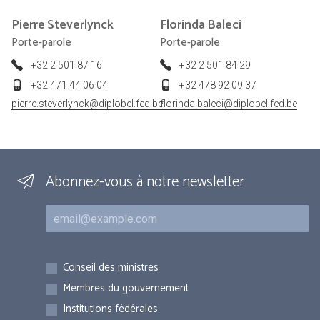
Pierre
Steverlynck
Florinda
Baleci
Porte-parole
Porte-parole
+32 2 501 87 16
+32 2 501 84 29
+32 471 44 06 04
+32 478 92 09 37
pierre.steverlynck@diplobel.fed.be
florinda.baleci@diplobel.fed.be
Abonnez-vous à notre newsletter
Courriel
Inscriptions
Conseil des ministres
Membres du gouvernement
Institutions fédérales