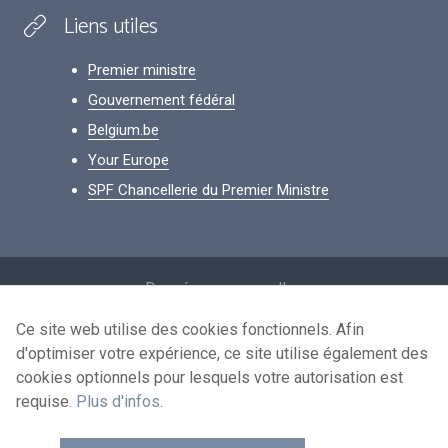
Liens utiles
Premier ministre
Gouvernement fédéral
Belgium.be
Your Europe
SPF Chancellerie du Premier Ministre
Footer
Données personnelles
Conditions de réutilisation
Ce site web utilise des cookies fonctionnels. Afin
d'optimiser votre expérience, ce site utilise également des
Contactez-nous
cookies optionnels pour lesquels votre autorisation est
Accessibilité
requise.
Plus d'infos
.