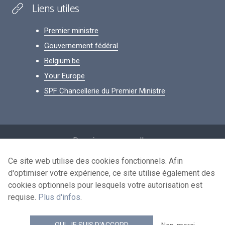
Liens utiles
Premier ministre
Gouvernement fédéral
Belgium.be
Your Europe
SPF Chancellerie du Premier Ministre
Footer
Données personnelles
Conditions de réutilisation
Ce site web utilise des cookies fonctionnels. Afin
d'optimiser votre expérience, ce site utilise également des
Contactez-nous
cookies optionnels pour lesquels votre autorisation est
Accessibilité
requise.
Plus d'infos
.
news.belgium flux RSS