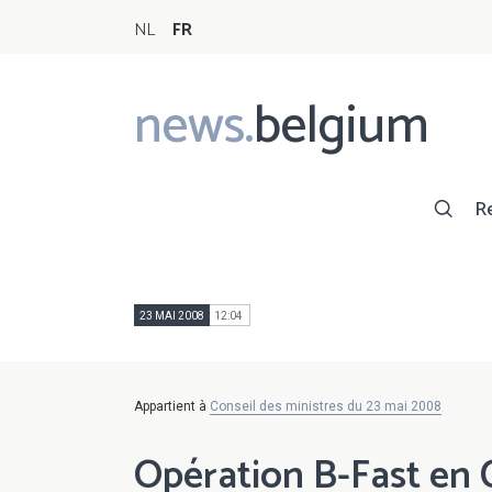
NL
FR
news.
belgium
Main
navigation
R
23 MAI 2008
12:04
Appartient à
Conseil des ministres du 23 mai 2008
Opération B-Fast en 