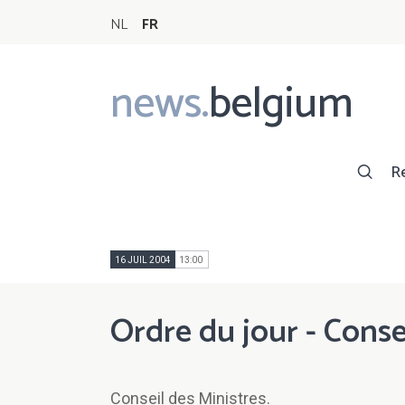
NL
FR
news.
belgium
Main
navigation
R
16 JUIL 2004
13:00
Ordre du jour - Conse
Conseil des Ministres.