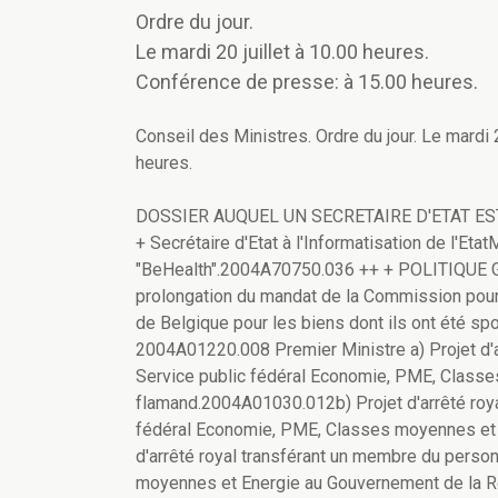
Ordre du jour.
Le mardi 20 juillet à 10.00 heures.
Conférence de presse: à 15.00 heures.
Conseil des Ministres. Ordre du jour. Le mardi 
heures.
DOSSIER AUQUEL UN SECRETAIRE D'ETAT EST ASSOCIE Ministre du Budget et des Entreprises publiques + Secrétaire d'Etat à l'Informatisation de l'EtatMinistre de la Santé publique Projet Portail "BeHealth".2004A70750.036 ++ + POLITIQUE GENERALE Premier Ministre Projet d'arrêté royal portant prolongation du mandat de la Commission pour le dédommagement des membres de la Communauté juive de Belgique pour les biens dont ils ont été spoliés ou qu'ils ont délaissés pendant la guerre 1940-1945. 2004A01220.008 Premier Ministre a) Projet d'arrêté royal transférant des membres du personnel du Service public fédéral Economie, PME, Classes moyennes et Energie au Gouvernement flamand.2004A01030.012b) Projet d'arrêté royal transférant des membres du personnel du Service public fédéral Economie, PME, Classes moyennes et Energie au Gouvernement wallon.2004A01030.013c) Projet d'arrêté royal transférant un membre du personnel du Service public fédéral Economie, PME, Classes moyennes et Energie au Gouvernement de la Région de Bruxelles-Capitale.2004A01030.014 Premier MinistreMinistre du Commerce extérieur Projet d'arrêté royal modifiant l'arrêté royal du 12 mai 2003 portant transfert des biens, droits et obligations de l'Office belge du commerce extérieur à l'Agence du commerce extérieur, la Région flamande, la Région wallonne et la Région de Bruxelles-Capitale.2002A3030.487 Ministre de l'IntérieurMinistre de l'Emploi et des PensionsMinistre des Affaires socialesMinistre des Classes moyennes a) Projet d'arrêté royal portant attribution de la fonction de management d'administrateur général auprès de l'Office national des vacances annuelles.2004A70180.013b) Projet d'arrêté royal portant attribution de la fonction de management d'administrateur général adjoint auprès de l'Office national de sécurité sociale des administrations provinciales et locales.2004A70180.014c) Projet d'arrêté royal portant attribution de la fonction de management d'administrateur général adjoint auprès de l'Institut national d'assurances sociales pour travailleurs indépendants.2004A70180.015 Ministre de la Justice Accord de coopération du 15 septembre 1993 entre l'Etat fédéral et la Région de Bruxelles-Capitale, et ses avenants n°s 1 à 8 - TTW/II.14.6 - Espace Bruxelles-Europe - Micro-investissement dans le Quartier européen.2004A02130.055 Ministre de la Justice Note de principe sur le traitement social et fiscal des tuteurs de mineurs étrangers non-accompagnés.2004A02620.002 Ministre de la Justice Projet d'arrêté royal portant détermination des jetons de présence des membres de la Commission chargée de l'organisation du renouvellement des organes du Culte musulman.2004A02200.002 Ministre de la Justice Projet d'arrêté royal portant exécution du règlement (CE) n° 2157/2001 du Conseil du8 octobre 2001 relatif au statut de la société européenne.2004A02430.014 Ministre de la Justice Avant-projet de loi introduisant des dispositions relatives à la médiation dans le Titre préliminaire du Code d'instruction criminelle et dans le Code d'instruction criminelle.2004A02610.027 Ministre de la Justice Avant-projet de loi modifiant le Code judiciaire, en ce qui concerne les traitements des référendaires et juristes de parquet près les Cours d'appel et les Tribunaux de première instance, des greffiers et des secrétaires de parquet.2004A02600.021 Ministre de la Justice a) Avant-projet de loi modifiant la loi du 11 décembre 1998 relative à la classification et aux habilitations de sécurité (article 78).2004A02330.051b) Avant-projet de loi modifiant la loi du 11 décembre 1998 portant création d'un organe de recours en matière d'habilitations de sécurité (article 77).2004A02330.052 Ministre de la JusticeMinistre de l'Intérieur Avant-projet de loi portant modification de la loi du 7 décembre 1998 organisant un service de police intégré, structuré à deux niveaux.2004A03330.053 Ministre de la JusticeMinistre des Affaires étrangèresMinistre de l'IntérieurMinistre de l'Economie et de la Politique scientifique Avant-projet de loi relative à l'application du Protocole additionnel du 22 septembre 1998 à l'Accord international du 5 avril 1973 pris en application de l'article III, §§ 1er et 4, du Traité du 1er juillet 1968 sur la non-prolifération des armes nucléaires.2004A73760.004 Ministre de l'Intérieur Dossier DMA 2004 R3 11