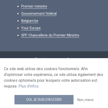
Premier ministre
Gouvernement fédéral
Belgium.be
Your Europe
SPF Chancellerie du Premier Ministre
Footer
Données personnelles
Conditions de réutilisation
Ce site web utilise des cookies fonctionnels. Afin
d'optimiser votre expérience, ce site utilise également des
Contactez-nous
cookies optionnels pour lesquels votre autorisation est
Accessibilité
requise.
Plus d'infos
.
news.belgium flux RSS
OUI, JE SUIS D'ACCORD
Non, merci
© 2026 - news.belgium.be