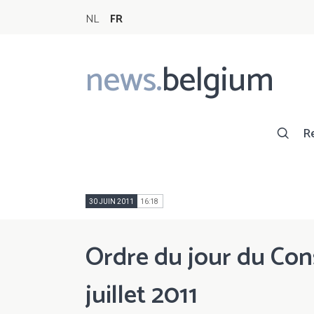
NL
FR
news.
belgium
Main
navigation
R
30 JUIN 2011
16:18
Ordre du jour du Cons
juillet 2011