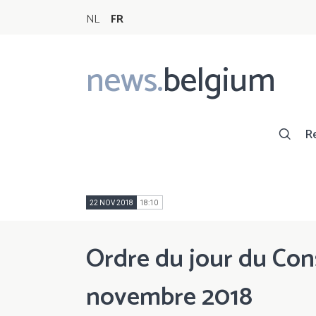
NL
FR
news.
belgium
Main
navigation
R
22 NOV 2018
18:10
Ordre du jour du Cons
novembre 2018