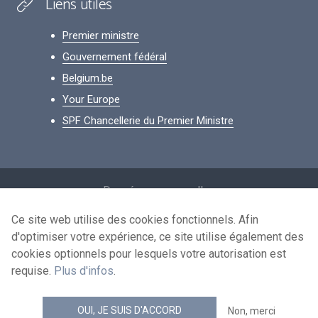
Liens utiles
Premier ministre
Gouvernement fédéral
Belgium.be
Your Europe
SPF Chancellerie du Premier Ministre
Footer
Données personnelles
Conditions de réutilisation
Ce site web utilise des cookies fonctionnels. Afin
d'optimiser votre expérience, ce site utilise également des
Contactez-nous
cookies optionnels pour lesquels votre autorisation est
Accessibilité
requise.
Plus d'infos
.
news.belgium flux RSS
OUI, JE SUIS D'ACCORD
Non, merci