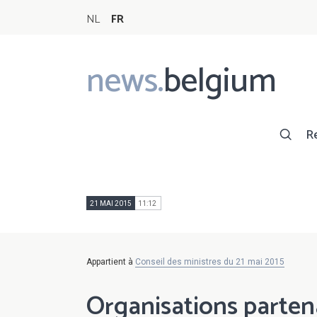
NL
FR
news.
belgium
Main
navigation
R
21 MAI 2015
11:12
Appartient à
Conseil des ministres du 21 mai 2015
Organisations parten