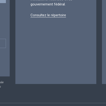
gouvernement fédéral.
Consultez le répertoire
sée
u