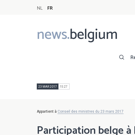
NL
FR
news.
belgium
Main
navigation
R
23 MAR 2017
15:27
Appartient à
Conseil des ministres du 23 mars 2017
Participation belge à