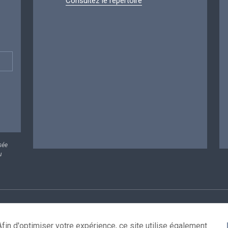
Consultez le répertoire
sée
u
rsonnelles
Conditions de réutilisation
Contactez-nous
A
fin d'optimiser votre expérience, ce site utilise également