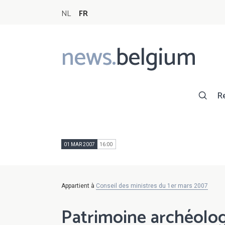
NL
FR
news.
belgium
Main
navigation
R
01 MAR 2007
16:00
Appartient à
Conseil des ministres du 1er mars 2007
Patrimoine archéolo