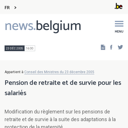
FR
news.
belgium
Main
navigation
MENU
Faceb
Tw
23 DÉC 2005
16:00
Appartient à
Conseil des Ministres du 23 décembre 2005
Pension de retraite et de survie pour les
salariés
Modification du règlement sur les pensions de
retraite et de survie à la suite des adaptations à la
protection de la maternité