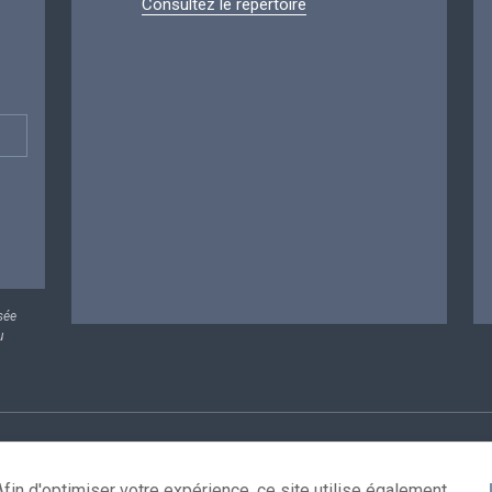
Consultez le répertoire
sée
u
rsonnelles
Conditions de réutilisation
Contactez-nous
A
fin d'optimiser votre expérience, ce site utilise également