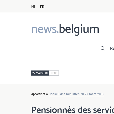
NL
FR
news.
belgium
Main
navigation
R
27 MAR 2009
13:00
Appartient à
Conseil des ministres du 27 mars 2009
Pensionnés des servic