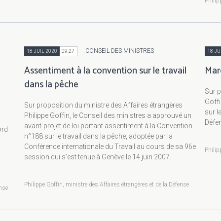
Philip
CONSEIL DES MINISTRES
18 JUIL 2020
09:27
18 JU
Assentiment à la convention sur le travail
Mar
dans la pêche
Sur p
Goffi
Sur proposition du ministre des Affaires étrangères
sur l
Philippe Goffin, le Conseil des ministres a approuvé un
Défe
avant-projet de loi portant assentiment à la Convention
ord
n°188 sur le travail dans la pêche, adoptée par la
Conférence internationale du Travail au cours de sa 96e
Philip
session qui s’est tenue à Genève le 14 juin 2007.
Philippe Goffin, ministre des Affaires étrangères et de la Défense
ense