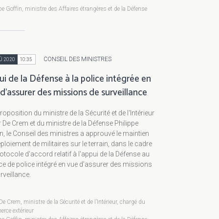
pe Goffin, ministre des Affaires étrangères et de la Défense
CONSEIL DES MINISTRES
Û 2020
10:35
i de la Défense à la police intégrée en
d'assurer des missions de surveillance
roposition du ministre de la Sécurité et de l'Intérieur
r De Crem et du ministre de la Défense Philippe
n, le Conseil des ministres a approuvé le maintien
ploiement de militaires sur le terrain, dans le cadre
otocole d'accord relatif à l'appui de la Défense au
ce de police intégré en vue d'assurer des missions
rveillance.
 De Crem, ministre de la Sécurité et de l’Intérieur, chargé du
rce extérieur