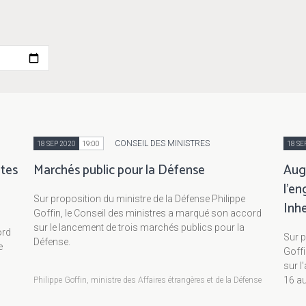
CONSEIL DES MINISTRES
18 SEP 2020
19:00
18 SE
utes
Marchés public pour la Défense
Augm
l'en
Sur proposition du ministre de la Défense Philippe
Inh
Goffin, le Conseil des ministres a marqué son accord
sur le lancement de trois marchés publics pour la
ord
Sur p
Défense.
e
Goffi
sur l
16 au
Philippe Goffin, ministre des Affaires étrangères et de la Défense