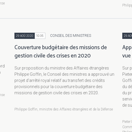
ense
Philip
CONSEIL DES MINISTRES
29 AOÛ 2020
10:35
29 AO
Couverture budgétaire des missions de
Appu
gestion civile des crises en 2020
vue 
ord
Sur proposition du ministre des Affaires étrangères
Sur p
a
Philippe Goffin, le Conseil des ministres a approuvé un
Piete
projet d'arrêté royal relatif au transfert des crédits
Goffi
provisionnels pour la couverture budgétaire des
du dé
missions de gestion civile des crises en 2020.
du pr
ense
servi
de su
Philippe Goffin, ministre des Affaires étrangères et de la Défense
Pieter
Comme