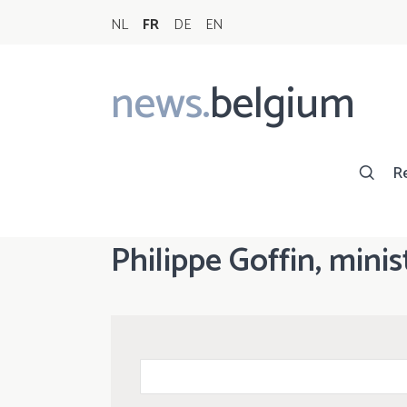
NL
FR
DE
EN
news.
belgium
Main
navigation
R
Philippe Goffin, mini