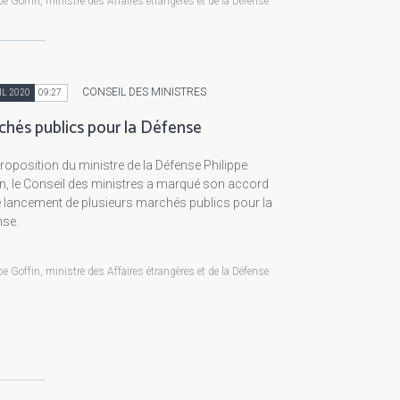
pe Goffin, ministre des Affaires étrangères et de la Défense
CONSEIL DES MINISTRES
IL 2020
09:27
chés publics pour la Défense
roposition du ministre de la Défense Philippe
n, le Conseil des ministres a marqué son accord
e lancement de plusieurs marchés publics pour la
nse.
pe Goffin, ministre des Affaires étrangères et de la Défense