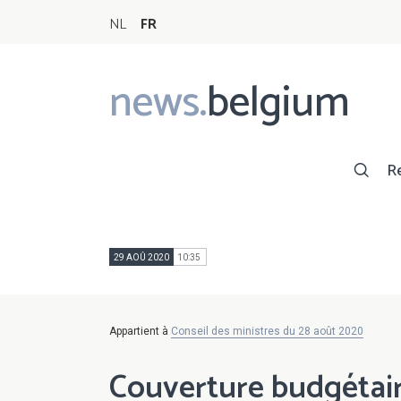
NL
FR
news.
belgium
Main
navigation
R
29 AOÛ 2020
10:35
Appartient à
Conseil des ministres du 28 août 2020
Couverture budgétair