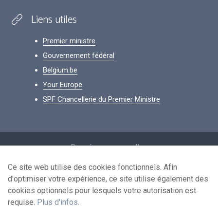
Liens utiles
Premier ministre
Gouvernement fédéral
Belgium.be
Your Europe
SPF Chancellerie du Premier Ministre
Footer
Données personnelles
Conditions de réutilisation
Ce site web utilise des cookies fonctionnels. Afin
d'optimiser votre expérience, ce site utilise également des
Contactez-nous
cookies optionnels pour lesquels votre autorisation est
Accessibilité
requise.
Plus d'infos
.