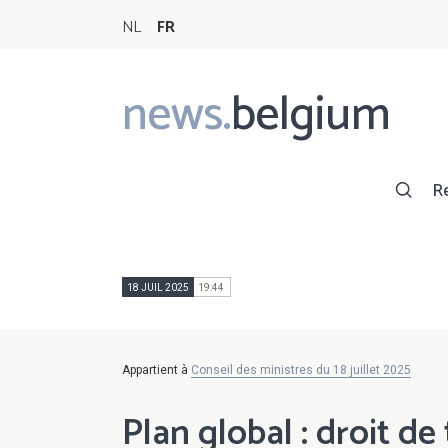
NL
FR
news.
belgium
Main
navigation
R
18 JUIL 2025
19:44
Appartient à
Conseil des ministres du 18 juillet 2025
Plan global : droit de 