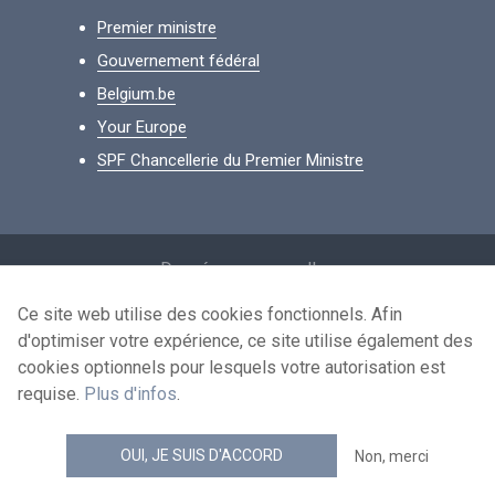
Premier ministre
Gouvernement fédéral
Belgium.be
Your Europe
SPF Chancellerie du Premier Ministre
Footer
Données personnelles
Conditions de réutilisation
Ce site web utilise des cookies fonctionnels. Afin
d'optimiser votre expérience, ce site utilise également des
Contactez-nous
cookies optionnels pour lesquels votre autorisation est
Accessibilité
requise.
Plus d'infos
.
news.belgium flux RSS
OUI, JE SUIS D'ACCORD
Non, merci
© 2026 - news.belgium.be