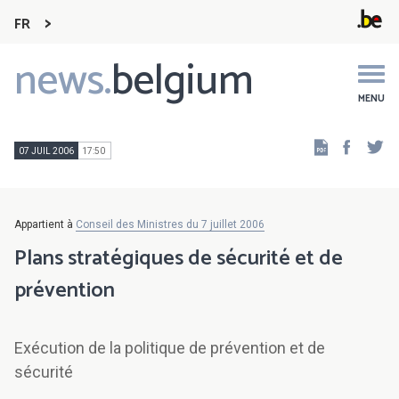
FR
news.
belgium
Main
navigation
MENU
Faceb
Tw
07 JUIL 2006
17:50
Appartient à
Conseil des Ministres du 7 juillet 2006
Plans stratégiques de sécurité et de
prévention
Exécution de la politique de prévention et de
sécurité