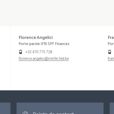
Florence
Angelici
Fra
Porte-parole (FR) SPF Finances
Por
+32 470 775 728
florence.angelici@minfin.fed.be
fra