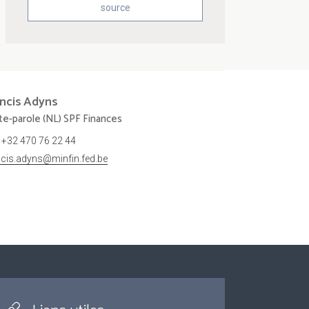
source
ncis
Adyns
te-parole (NL) SPF Finances
+32 470 76 22 44
ncis.adyns@minfin.fed.be