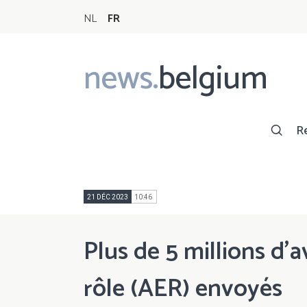
NL
FR
news.
belgium
Main
navigation
R
21 DÉC 2023
10:46
Plus de 5 millions d'
rôle (AER) envoyés