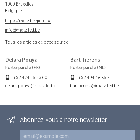
1000 Bruxelles
Belgique
https://matz.belgium.be
info@matz.fed.be
Tous les articles de cette source
Delara
Pouya
Bart
Tierens
Porte-parole (FR)
Porte-parole (NL)
+32 474 05 63 60
+32 494 48 85 71
delara.pouya@matz.fed.be
bart.tierens@matz.fed.be
Abonnez-vous à notre newsletter
Courriel