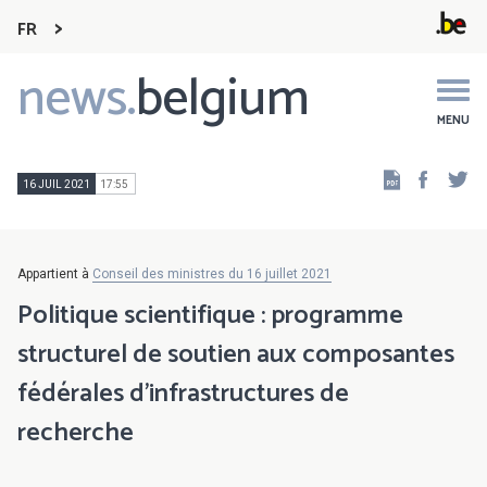
FR
news.
belgium
Main
navigation
MENU
Faceb
Tw
16 JUIL 2021
17:55
Appartient à
Conseil des ministres du 16 juillet 2021
Politique scientifique : programme
structurel de soutien aux composantes
fédérales d’infrastructures de
recherche