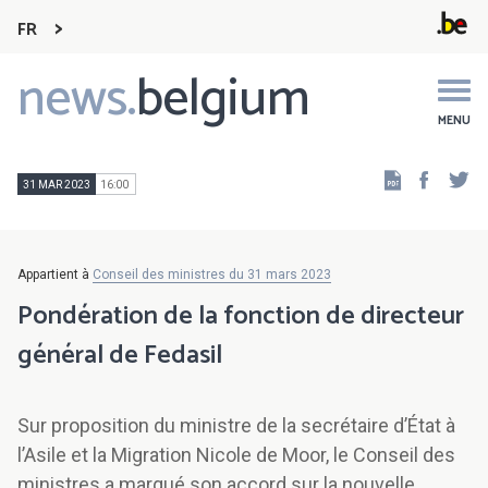
FR
news.
belgium
Main
navigation
MENU
Faceb
Tw
31 MAR 2023
16:00
Appartient à
Conseil des ministres du 31 mars 2023
Pondération de la fonction de directeur
général de Fedasil
Sur proposition du ministre de la secrétaire d’État à
l’Asile et la Migration Nicole de Moor, le Conseil des
ministres a marqué son accord sur la nouvelle