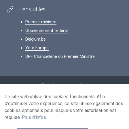
Liens utiles
Premier ministre
Gouvernement fédéral
Belgium.be
Your Europe
SPF Chancellerie du Premier Ministre
Footer
Données personnelles
Conditions de réutilisation
Ce site web utilise des cookies fonctionnels. Afin
d'optimiser votre expérience, ce site utilise également des
Contactez-nous
cookies optionnels pour lesquels votre autorisation est
Accessibilité
requise.
Plus d'infos
.