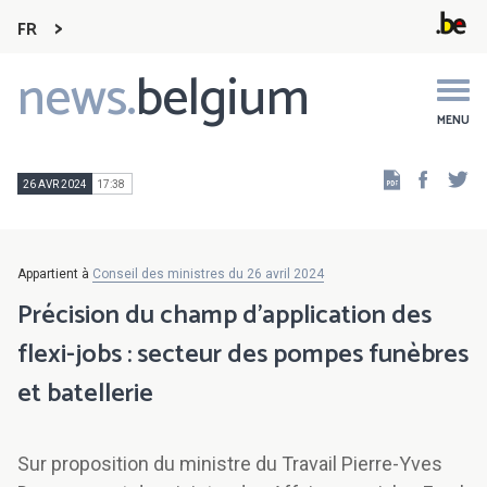
FR
news.
belgium
Main
navigation
MENU
Faceb
Tw
26 AVR 2024
17:38
Appartient à
Conseil des ministres du 26 avril 2024
Précision du champ d’application des
flexi-jobs : secteur des pompes funèbres
et batellerie
Sur proposition du ministre du Travail Pierre-Yves